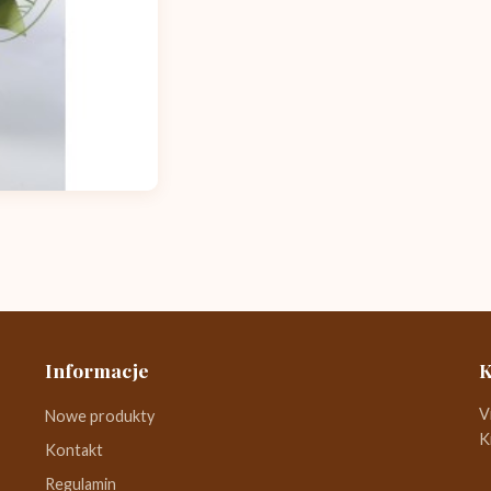
Informacje
K
V
Nowe produkty
K
Kontakt
Regulamin