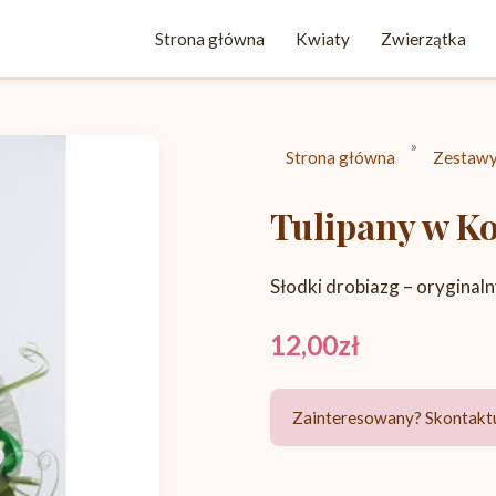
Strona główna
Kwiaty
Zwierzątka
»
Strona główna
Zestaw
Tulipany w K
Słodki drobiazg – oryginal
12,00zł
Zainteresowany? Skontaktu