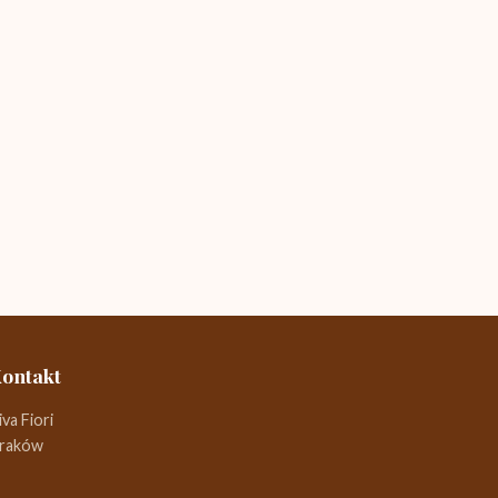
ontakt
iva Fiori
raków